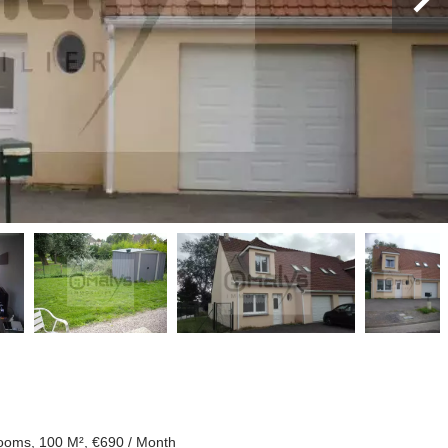
ooms, 100 M², €690 / Month