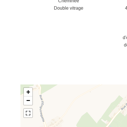
Cheminée
Double vitrage
d'
d
+
−