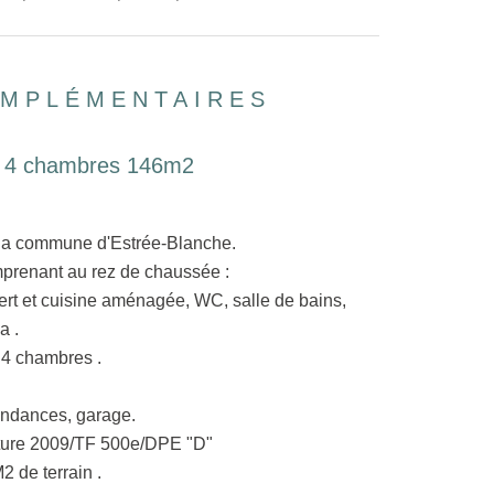
OMPLÉMENTAIRES
e 4 chambres 146m2
r la commune d'Estrée-Blanche.
mprenant au rez de chaussée :
rt et cuisine aménagée, WC, salle de bains,
a .
 , 4 chambres .
endances, garage.
oiture 2009/TF 500e/DPE "D"
2 de terrain .