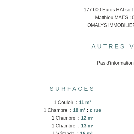
177 000 Euros HAI soit
Matthieu MAES : 0
OMALYS IMMOBILIER 
AUTRES 
Pas d'information
SURFACES
1 Couloir
11 m²
1 Chambre
18 m²
c rue
1 Chambre
12 m²
1 Chambre
13 m²
1 Véranda
18 m²