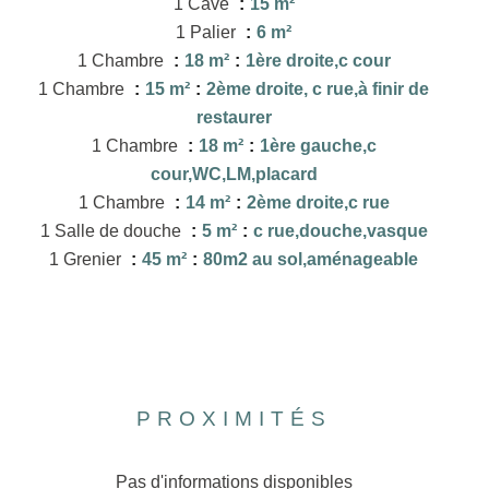
1 Cave
15 m²
1 Palier
6 m²
1 Chambre
18 m²
1ère droite,c cour
1 Chambre
15 m²
2ème droite, c rue,à finir de
restaurer
1 Chambre
18 m²
1ère gauche,c
cour,WC,LM,placard
1 Chambre
14 m²
2ème droite,c rue
1 Salle de douche
5 m²
c rue,douche,vasque
1 Grenier
45 m²
80m2 au sol,aménageable
PROXIMITÉS
Pas d'informations disponibles