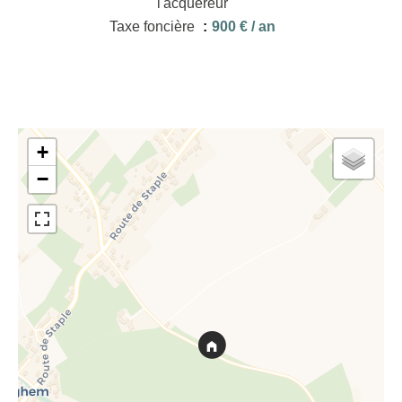
l'acquéreur
Taxe foncière
900 € / an
+
−