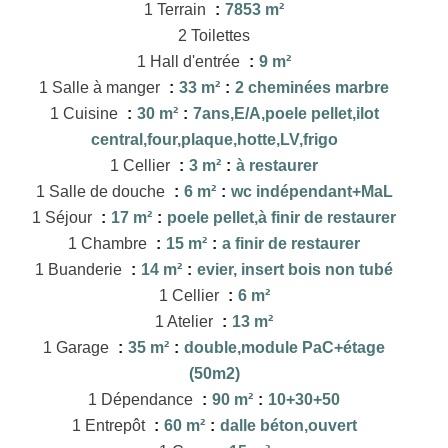
1 Terrain
7853 m²
2 Toilettes
1 Hall d'entrée
9 m²
1 Salle à manger
33 m²
2 cheminées marbre
1 Cuisine
30 m²
7ans,E/A,poele pellet,ilot
central,four,plaque,hotte,LV,frigo
1 Cellier
3 m²
à restaurer
1 Salle de douche
6 m²
wc indépendant+MaL
1 Séjour
17 m²
poele pellet,à finir de restaurer
1 Chambre
15 m²
a finir de restaurer
1 Buanderie
14 m²
evier, insert bois non tubé
1 Cellier
6 m²
1 Atelier
13 m²
1 Garage
35 m²
double,module PaC+étage
(50m2)
1 Dépendance
90 m²
10+30+50
1 Entrepôt
60 m²
dalle béton,ouvert