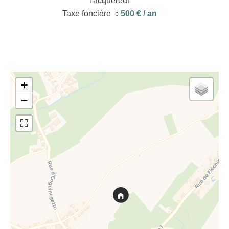
l'acquéreur
Taxe foncière
500 € / an
+
−